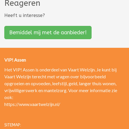
Reageren
Heeft u interesse?
Bemiddel mij met de aanbieder!
VIP! Assen
Het VIP! Assen is onderdeel van Vaart Welzijn. Je kunt bij
Vaart Welzijn terecht met vragen over bijvoorbeeld
opgroeien en opvoeden, leefstijl, geld, langer thuis wonen,
vrijwilligerswerk en mantelzorg. Voor meer informatie zie
ook:
https://www.vaartwelzijn.nl/
SITEMAP: