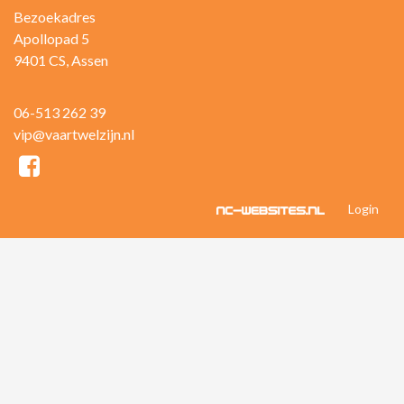
Bezoekadres
Apollopad 5
9401 CS, Assen
06-513 262 39
vip@vaartwelzijn.nl
Login