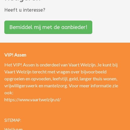
Heeft u interesse?
Bemiddel mij met de aanbieder!
VIP! Assen
Het VIP! Assen is onderdeel van Vaart Welzijn. Je kunt bij
Vaart Welzijn terecht met vragen over bijvoorbeeld
opgroeien en opvoeden, leefstijl, geld, langer thuis wonen,
vrijwilligerswerk en mantelzorg. Voor meer informatie zie
ook:
https://www.vaartwelzijn.nl/
SITEMAP:
Welkom