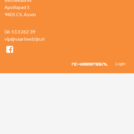
Apollopad 5
9401 CS, Assen
06-513 262 39
vip@vaartwelzijn.nl
Login