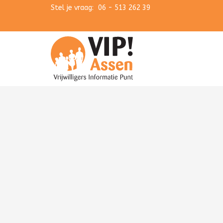
Stel je vraag:
Navigatie overslaan
06 - 513 262 39