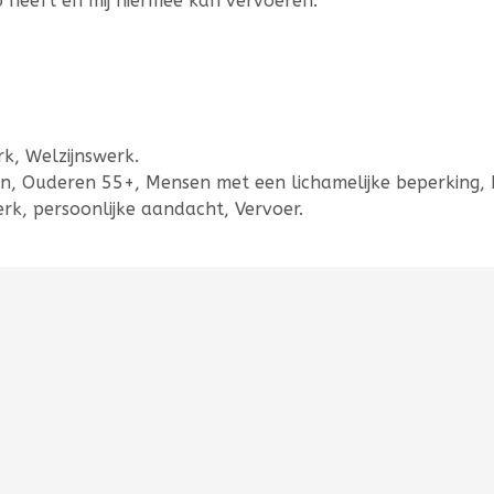
o heeft en mij hiermee kan vervoeren.
k, Welzijnswerk.
, Ouderen 55+, Mensen met een lichamelijke beperking,
rk, persoonlijke aandacht, Vervoer.