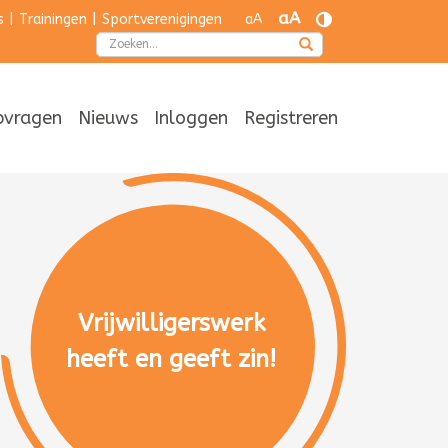
aA
s
|
Trainingen
|
Sportverenigingen
aA
Zoeken
pvragen
Nieuws
Inloggen
Registreren
Vrijwilligerswerk
heeft en geeft zin!